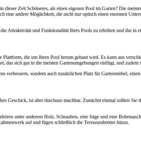
n dieser Zeit Schöneres, als einen eigenen Pool im Garten? Die meist
noch eine andere Möglichkeit, die nicht nur optisch einen enormen Unt
 die Attraktivität und Funktionalität Ihres Pools zu erhöhen und ihn in
Plattform, die um Ihren Pool herum gebaut wird. Es kann aus verschie
etet, das sich gut in die meisten Gartenumgebungen einfügt, und zudem se
tens verbessern, sondern auch zusätzlichen Platz für Gartenmöbel, einen
hes Geschick, ist aber durchaus machbar. Zunächst einmal sollten Sie
gehören unter anderem Holz, Schrauben, eine Säge und eine Bohrmasch
ahmenwerk auf und fügen schließlich die Terrassenbretter hinzu.