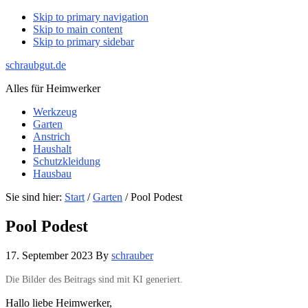
Skip to primary navigation
Skip to main content
Skip to primary sidebar
schraubgut.de
Alles für Heimwerker
Werkzeug
Garten
Anstrich
Haushalt
Schutzkleidung
Hausbau
Sie sind hier:
Start
/
Garten
/ Pool Podest
Pool Podest
17. September 2023
By
schrauber
Die Bilder des Beitrags sind mit KI generiert.
Hallo liebe Heimwerker,