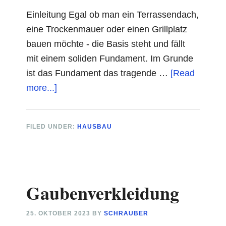
Einleitung Egal ob man ein Terrassendach,
eine Trockenmauer oder einen Grillplatz
bauen möchte - die Basis steht und fällt
mit einem soliden Fundament. Im Grunde
ist das Fundament das tragende …
[Read
about
more...]
Fundament
nur
FILED UNDER:
HAUSBAU
40cm
tief
Gaubenverkleidung
25. OKTOBER 2023
BY
SCHRAUBER