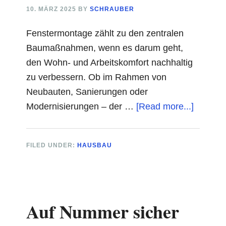
10. MÄRZ 2025
BY
SCHRAUBER
Fenstermontage zählt zu den zentralen
Baumaßnahmen, wenn es darum geht,
den Wohn- und Arbeitskomfort nachhaltig
zu verbessern. Ob im Rahmen von
Neubauten, Sanierungen oder
about
Modernisierungen – der …
[Read more...]
Professi
Fenste
FILED UNDER:
HAUSBAU
und
die
Bedeut
des
Auf Nummer sicher
passen
Werkze