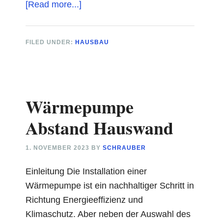
about
[Read more...]
Akustikpaneel:
Schallabsorption
FILED UNDER:
HAUSBAU
mit
Design
und
Funktion
Wärmepumpe
vereinen
Abstand Hauswand
1. NOVEMBER 2023
BY
SCHRAUBER
Einleitung Die Installation einer
Wärmepumpe ist ein nachhaltiger Schritt in
Richtung Energieeffizienz und
Klimaschutz. Aber neben der Auswahl des