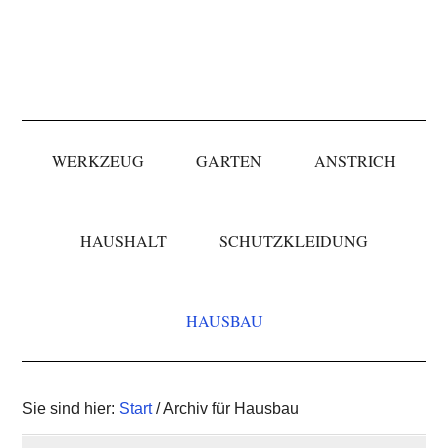
Skip
Skip
Skip
to
to
to
primary
main
primary
navigation
content
sidebar
WERKZEUG
GARTEN
ANSTRICH
HAUSHALT
SCHUTZKLEIDUNG
HAUSBAU
Sie sind hier:
Start
/ Archiv für Hausbau