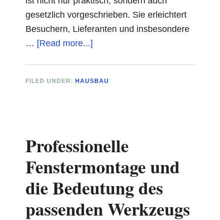
ist nicht nur praktisch, sondern auch
gesetzlich vorgeschrieben. Sie erleichtert
Besuchern, Lieferanten und insbesondere
about
…
[Read more...]
5
Tipps
FILED UNDER:
HAUSBAU
für
die
perfekte
Montage
Professionelle
Ihrer
beleuchteten
Fenstermontage und
Hausnummer
die Bedeutung des
passenden Werkzeugs