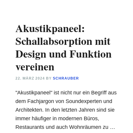
gehen:
Dachtritte
für
Akustikpaneel:
Ihre
Sicherheit
Schallabsorption mit
beim
Design und Funktion
Aufstieg
vereinen
22. MÄRZ 2024
BY
SCHRAUBER
"Akustikpaneel" ist nicht nur ein Begriff aus
dem Fachjargon von Soundexperten und
Architekten. In den letzten Jahren sind sie
immer häufiger in modernen Büros,
Restaurants und auch Wohnräumen zu …