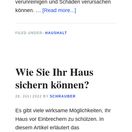
verunreinigen und Schäden verursachen
about
können. …
[Read more...]
Kleine
schwarze
FILED UNDER:
HAUSHALT
Käfer,
die
1
mm
Wie Sie Ihr Haus
lang
sind
sichern können?
im
Haus
28. JULI 2022
BY
SCHRAUBER
–
Es gibt viele wirksame Möglichkeiten, Ihr
Hier
Haus vor Einbrechern zu schützen. In
die
diesem Artikel erläutert das
Abhilfe!