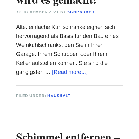
30. NOVEMBER 2021
BY
SCHRAUBER
Alte, einfache Kühlschränke eignen sich
hervorragend als Basis für den Bau eines
Weinkühlschranks, den Sie in Ihrer
Garage, Ihrem Schuppen oder Ihrem
Keller aufstellen können. Sie sind die
about
gängigsten …
[Read more...]
Weinkühlschrank
selber
FILED UNDER:
HAUSHALT
bauen
–
So
wird
Schimmel entfernen –
es