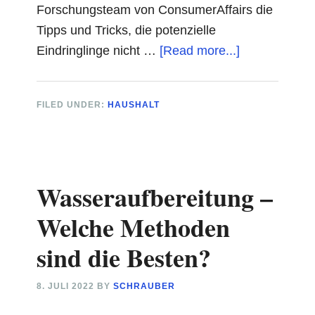
Forschungsteam von ConsumerAffairs die
Tipps und Tricks, die potenzielle
about
Eindringlinge nicht …
[Read more...]
Wie
Sie
FILED UNDER:
HAUSHALT
Ihr
Haus
sichern
können?
Wasseraufbereitung –
Welche Methoden
sind die Besten?
8. JULI 2022
BY
SCHRAUBER