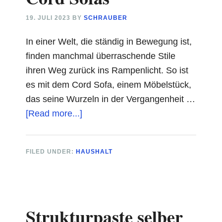
19. JULI 2023
BY
SCHRAUBER
In einer Welt, die ständig in Bewegung ist,
finden manchmal überraschende Stile
ihren Weg zurück ins Rampenlicht. So ist
es mit dem Cord Sofa, einem Möbelstück,
das seine Wurzeln in der Vergangenheit …
about
[Read more...]
Retro
trifft
FILED UNDER:
HAUSHALT
Moderne
–
Das
Comeback
Strukturpaste selber
des