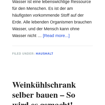
Wasser ist eine lebenswichtige Ressource
für den Menschen. Es ist der am
häufigsten vorkommende Stoff auf der
Erde. Alle lebenden Organismen brauchen
Wasser, und der Mensch kann ohne
about
Wasser nicht …
[Read more...]
Wasseraufbereitun
–
FILED UNDER:
HAUSHALT
Welche
Methoden
sind
die
Weinkühlschrank
Besten?
selber bauen – So
wird es gemacht!