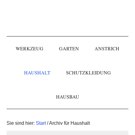
Skip
Skip
Skip
to
to
to
primary
main
primary
navigation
content
sidebar
WERKZEUG
GARTEN
ANSTRICH
HAUSHALT
SCHUTZKLEIDUNG
HAUSBAU
Sie sind hier:
Start
/ Archiv für Haushalt