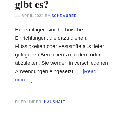
gibt es?
erleichtern
11. APRIL 2024
BY
SCHRAUBER
Hebeanlagen sind technische
Einrichtungen, die dazu dienen,
Flüssigkeiten oder Feststoffe aus tiefer
gelegenen Bereichen zu fördern oder
abzuleiten. Sie werden in verschiedenen
Anwendungen eingesetzt, …
[Read
about
more...]
Welche
Hebeanlagen
FILED UNDER:
HAUSHALT
gibt
es?