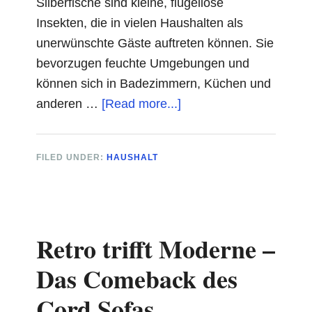
Silberfische sind kleine, flügellose
Insekten, die in vielen Haushalten als
unerwünschte Gäste auftreten können. Sie
bevorzugen feuchte Umgebungen und
können sich in Badezimmern, Küchen und
about
anderen …
[Read more...]
Wie
lange
FILED UNDER:
HAUSHALT
dauert
es,
Silberfische
auszurotten?
Retro trifft Moderne –
Das Comeback des
Cord Sofas