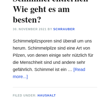
gemacht!
Wie geht es am
besten?
30. NOVEMBER 2021
BY
SCHRAUBER
Schimmelpilzsporen sind überall um uns
herum. Schimmelpilze sind eine Art von
Pilzen, von denen einige sehr nützlich für
die Menschheit sind und andere sehr
gefährlich. Schimmel ist ein …
[Read
about
more...]
Schimmel
entfernen
FILED UNDER:
HAUSHALT
–
Wie