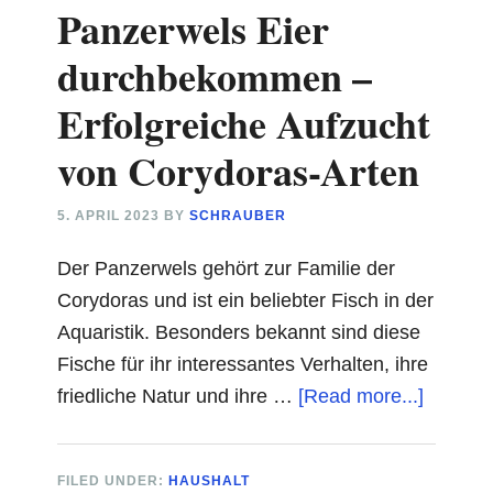
Panzerwels Eier
das!
durchbekommen –
Erfolgreiche Aufzucht
von Corydoras-Arten
5. APRIL 2023
BY
SCHRAUBER
Der Panzerwels gehört zur Familie der
Corydoras und ist ein beliebter Fisch in der
Aquaristik. Besonders bekannt sind diese
Fische für ihr interessantes Verhalten, ihre
about
friedliche Natur und ihre …
[Read more...]
Panzer
Eier
FILED UNDER:
HAUSHALT
durchb