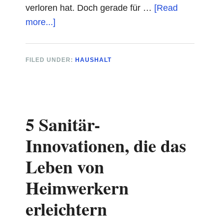
verloren hat. Doch gerade für …
[Read
about
more...]
Printdesign
für
FILED UNDER:
HAUSHALT
Handwerker:
solide
Flyer,
die
5 Sanitär-
überzeugen
Innovationen, die das
Leben von
Heimwerkern
erleichtern