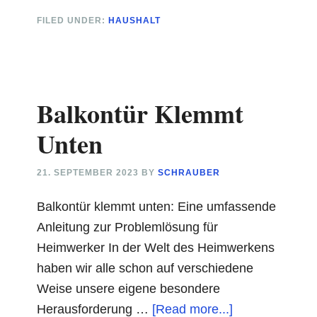
man
FILED UNDER:
HAUSHALT
DIY-
Holzmöbel
herstellt
und
Balkontür Klemmt
welches
Holz
Unten
man
wählen
21. SEPTEMBER 2023
BY
SCHRAUBER
sollte?
Balkontür klemmt unten: Eine umfassende
Anleitung zur Problemlösung für
Heimwerker In der Welt des Heimwerkens
haben wir alle schon auf verschiedene
Weise unsere eigene besondere
about
Herausforderung …
[Read more...]