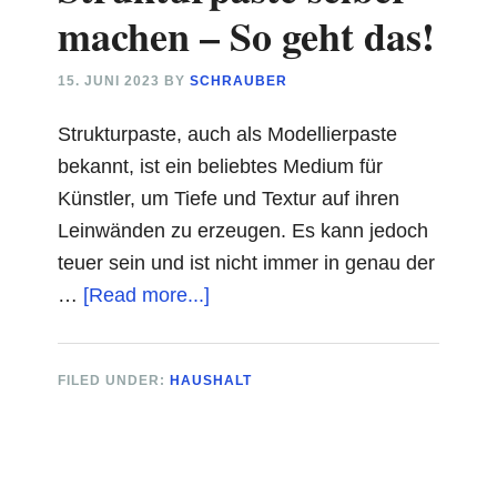
Cord
machen – So geht das!
Sofas
15. JUNI 2023
BY
SCHRAUBER
Strukturpaste, auch als Modellierpaste
bekannt, ist ein beliebtes Medium für
Künstler, um Tiefe und Textur auf ihren
Leinwänden zu erzeugen. Es kann jedoch
teuer sein und ist nicht immer in genau der
about
…
[Read more...]
Strukturpaste
selber
FILED UNDER:
HAUSHALT
machen
–
So
geht