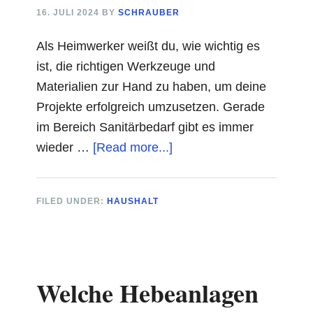
16. JULI 2024
BY
SCHRAUBER
Als Heimwerker weißt du, wie wichtig es
ist, die richtigen Werkzeuge und
Materialien zur Hand zu haben, um deine
Projekte erfolgreich umzusetzen. Gerade
im Bereich Sanitärbedarf gibt es immer
about
wieder …
[Read more...]
5
Sanitär-
FILED UNDER:
HAUSHALT
Innovationen,
die
das
Leben
Welche Hebeanlagen
von
Heimwerkern