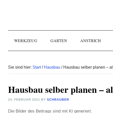
Skip
Skip
Skip
to
to
to
primary
main
primary
navigation
content
sidebar
WERKZEUG
GARTEN
ANSTRICH
Sie sind hier:
Start
/
Hausbau
/ Hausbau selber planen – al
Hausbau selber planen – al
24. FEBRUAR 2021
BY
SCHRAUBER
Die Bilder des Beitrags sind mit KI generiert.