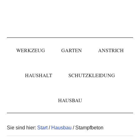
Skip
Skip
Skip
to
to
to
primary
main
primary
navigation
content
sidebar
WERKZEUG
GARTEN
ANSTRICH
HAUSHALT
SCHUTZKLEIDUNG
HAUSBAU
Sie sind hier:
Start
/
Hausbau
/ Stampfbeton