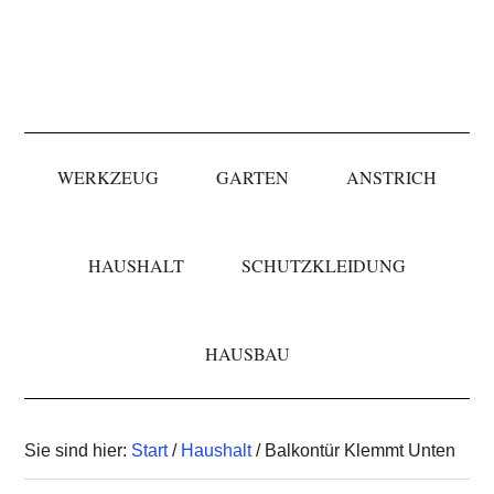
Skip
Skip
Skip
to
to
to
primary
main
primary
navigation
content
sidebar
WERKZEUG
GARTEN
ANSTRICH
HAUSHALT
SCHUTZKLEIDUNG
HAUSBAU
Sie sind hier:
Start
/
Haushalt
/ Balkontür Klemmt Unten