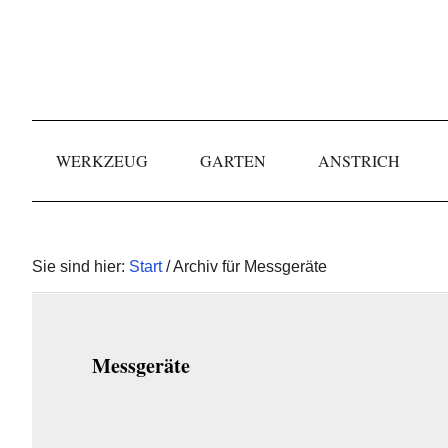
Skip
Skip
Skip
to
to
to
primary
main
primary
navigation
content
sidebar
WERKZEUG
GARTEN
ANSTRICH
Sie sind hier:
Start
/ Archiv für Messgeräte
Messgeräte