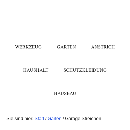
Skip
Skip
Skip
to
to
to
primary
main
primary
navigation
content
sidebar
WERKZEUG
GARTEN
ANSTRICH
HAUSHALT
SCHUTZKLEIDUNG
HAUSBAU
Sie sind hier:
Start
/
Garten
/ Garage Streichen