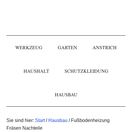
Skip
Skip
Skip
to
to
to
primary
main
primary
navigation
content
sidebar
WERKZEUG
GARTEN
ANSTRICH
HAUSHALT
SCHUTZKLEIDUNG
HAUSBAU
Sie sind hier:
Start
/
Hausbau
/ Fußbodenheizung
Fräsen Nachteile