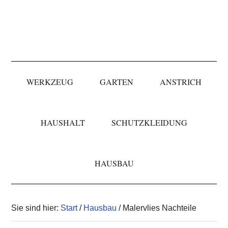
Skip
Skip
Skip
to
to
to
primary
main
primary
navigation
content
sidebar
WERKZEUG
GARTEN
ANSTRICH
HAUSHALT
SCHUTZKLEIDUNG
HAUSBAU
Sie sind hier:
Start
/
Hausbau
/ Malervlies Nachteile