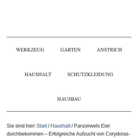
Skip
Skip
Skip
to
to
to
primary
main
primary
navigation
content
sidebar
WERKZEUG
GARTEN
ANSTRICH
HAUSHALT
SCHUTZKLEIDUNG
HAUSBAU
Sie sind hier:
Start
/
Haushalt
/ Panzerwels Eier
durchbekommen – Erfolgreiche Aufzucht von Corydoras-